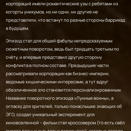
корпораций имели романтические узы с ребятами из
когорты уникумов, но ни одни, ни другие не
представляли, что встанут по разные стороны баррикад
в будущем.
Эпизод стал для общей фабулы непредсказуемым
сюжетным поворотом, ведь был тридцать третьим по
счёту, и впервые представил другую сторону
конфликта в полном составе. Предыдущие части
рассматривали корпорации как бизнес-империи,
ведомые хищническими интересами, а тут вдруг
обезличенное зло становится персонализированным.
Название поворотного эпизода «Лунные воины», а
огласку для зрителей, только понаслышке знающих об
ЭГО, создал уникальный эксперимент для
киновселенной – фильм стал кроссовером (то есть свёл
вместе разных культовых персонажей, которые доселе