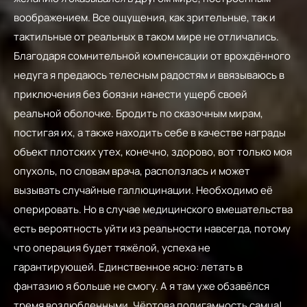
воображением. Все ощущения, как зрительные, так и
тактильные от реальных в таком мире не отличались.
Благодаря сомнительной компенсации от врождённого
недуга я предаюсь телесным радостям и ввязываюсь в
приключения без боязни нанести ущерб своей
реальной оболочке. Бродить по сказочным мирам,
постигая их, а также находить себе в качестве награды
объект плотских утех, конечно, здорово, вот только моя
опухоль, по словам врача, расползлась и может
вызывать случайные галлюцинации. Необходимо её
оперировать. Но в случае медицинского вмешательства
есть вероятность уйти из реальности навсегда, потому
что операция будет тяжёлой, успеха не
гарантирующей. Единственное ясно: летать в
фантазию я больше не смогу. А я там уже обзавёлся
тремя возлюбленными. Чёртова полигамность самца!