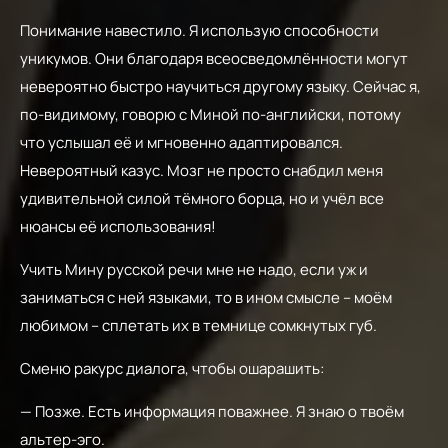
Понимание навестило. Я использую способности
уникумов. Они благодаря всеосведомлённости могут
невероятно быстро научиться другому языку. Сейчас я,
по-видимому, говорю с Миной по-английски, потому
что услышал её и мгновенно адаптировался.
Невероятный казус. Мозг не просто снабдил меня
удивительной силой тёмного борца, но и учёл все
нюансы её использования!
Учить Мину русской речи мне не надо, если уж и
заниматься с ней языками, то в ином смысле – моём
любимом – сплетать их в темнице сомкнутых губ.
Сменю ракурс диалога, чтобы ошарашить:
— Позже. Есть информация поважнее. Я знаю о твоём
альтер-эго.