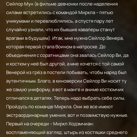
Сейлор Мун (в фильме девчонки после наделения
силами встретились с командой Миркла – пятью
уникумами и перевлюблялись, а спустя пару лет
случайно узнали, что их бывшие кавалеры станут
врагами в будущем). Итак, мне нужна Сейлор Венера,
которая первой стала Воином в матроске. До
объединения с соратницами она звалась Сейлор Ви, да
и костюм у неё был другой, а мне хочется с той самой
Венерой из грёз в постели побывать, чтобы наряд был
аутентичным. Благо, в киноверсии Сейлор Ви носит ту
же самую униформу, а вот в манге и аниме костюмчик
отличался в деталях. Теперь надо выбрать себе силы.
Пройдусь по команде Миркла. Они же все имеют
экстраординарные умения, вот и позаимствую нужные.
Первый на очереди – Миркл Ходэмчиан:
воспламеняющий взгляд; штырь из костяшки среднего