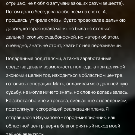
отрицаю, не люблю затуманивающих разум веществ).
Потом долго беседовала обо всём на свете. А,
прощаясь, утирала слёзы, будто провожала в дальнюю
дорогу, которая ждала меня, но была не столько
дальней, сколько судьбоносной, но матери об этом,
очевидно, знать не стоит, хватит с неё переживаний.
Подаренные родителями, а также заработанные
средства давали возможность полгода, а при должной
экономии целый год, находиться в областном центре,
готовясь к операции. Мать, оплакивая мою дальнейшую
судьбу, не могла ничего знать, но словно догадывалась.
Её забота обо мне и тревога, смешанные с неведением,
подтолкнули к скорейшей реализации плана. Я
отправился в Изумилово – город-миллионник, наш
областной центр, веря в благоприятный исход моей
тайной авантюры.