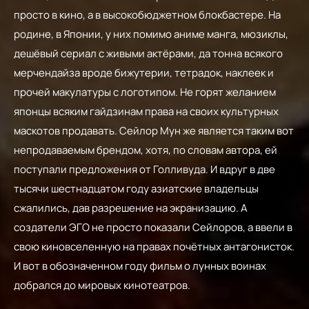
просто в кино, а в высокобюджетном блокбастере. На
родине, в Японии, у них помимо аниме манга, мюзиклы,
дешёвый сериал с живыми актёрами, да тонна всякого
мерчендайза вроде бижутерии, тетрадок, наклеек и
прочей макулатуры с логотипом. Не горят желанием
японцы всяким гайдзинам права на своих культурных
маскотов продавать. Сейлор Мун же является таким вот
непродаваемым брендом, хотя, по словам автора, ей
поступали предложения от Голливуда. И вдруг в две
тысячи шестнадцатом году азиатские владельцы
сжалились, дав разрешение на экранизацию. А
создатели ЭГО не просто показали Сейлоров, а ввели в
свою киновселенную на правах почётных антагонисток.
И вот в обозначенном году фильм о лунных воинах
добрался до мировых кинотеатров.