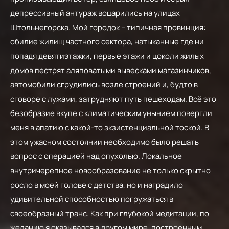
депрессивный антураж воцарились на улицах
Штольнегорска. Мой городок – типичная провинция:
обилие жилищ частного сектора, натыканные где ни
попадя девятиэтажки, первые этажи и цоколи жилых
домов пестрят аляповатыми вывесками магазинчиков,
автомобили сгрудились возле строений и, будто в
сговоре с лужами, затрудняют путь пешеходам. Всё это
безобразие вкупе с климатическим унынием повергли
меня в апатию с какой-то экзистенциальной тоской. В
этом ужасном состоянии необходимо было решать
вопрос с операцией над опухолью. Локальное
внутричерепное новообразование не только скрытно
росло в моей голове с детства, но и наградило
удивительной способностью погружаться в
своеобразный транс. Как при глубокой медитации, по
желанию я оказывался в другом мире, построенным