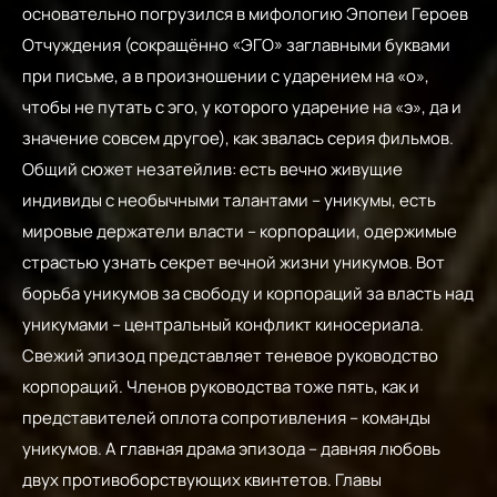
основательно погрузился в мифологию Эпопеи Героев
Отчуждения (сокращённо «ЭГО» заглавными буквами
при письме, а в произношении с ударением на «о»,
чтобы не путать с эго, у которого ударение на «э», да и
значение совсем другое), как звалась серия фильмов.
Общий сюжет незатейлив: есть вечно живущие
индивиды с необычными талантами – уникумы, есть
мировые держатели власти – корпорации, одержимые
страстью узнать секрет вечной жизни уникумов. Вот
борьба уникумов за свободу и корпораций за власть над
уникумами – центральный конфликт киносериала.
Свежий эпизод представляет теневое руководство
корпораций. Членов руководства тоже пять, как и
представителей оплота сопротивления – команды
уникумов. А главная драма эпизода – давняя любовь
двух противоборствующих квинтетов. Главы