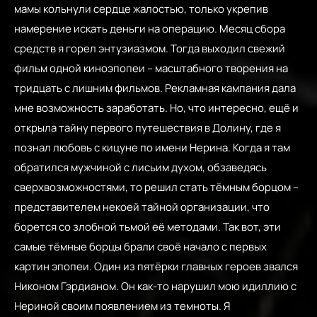
мамы кольнули сердце жалостью, только укрепив
намерение искать деньги на операцию. Месяц сбора
средств я горел энтузиазмом. Тогда выходил свежий
фильм одной киноэпопеи – масштабного творения на
тридцать с лишним фильмов. Рекламная кампания дала
мне возможность заработать. Но, что интересно, ещё и
открыла тайну первого путешествия в Долину, где я
познал любовь с кицуне по имени Нерина. Когда я там
обратился мужчиной с лисьим духом, обзаведясь
сверхвозможностями, то решил стать тёмным борцом –
представителем некоей тайной организации, что
борется со злобной тьмой её методами. Так вот, эти
самые тёмные борцы брали своё начало с первых
картин эпопеи. Один из пятёрки главных героев звался
Никоном Гэрдианом. Он как-то нарушил мою идиллию с
Нериной своим появлением из темноты. Я