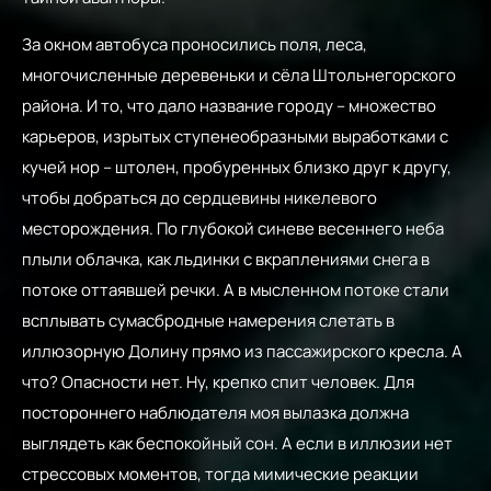
За окном автобуса проносились поля, леса,
многочисленные деревеньки и сёла Штольнегорского
района. И то, что дало название городу – множество
карьеров, изрытых ступенеобразными выработками с
кучей нор – штолен, пробуренных близко друг к другу,
чтобы добраться до сердцевины никелевого
месторождения. По глубокой синеве весеннего неба
плыли облачка, как льдинки с вкраплениями снега в
потоке оттаявшей речки. А в мысленном потоке стали
всплывать сумасбродные намерения слетать в
иллюзорную Долину прямо из пассажирского кресла. А
что? Опасности нет. Ну, крепко спит человек. Для
постороннего наблюдателя моя вылазка должна
выглядеть как беспокойный сон. А если в иллюзии нет
стрессовых моментов, тогда мимические реакции