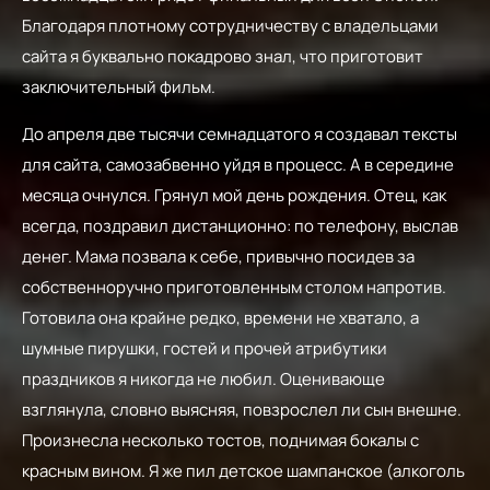
Благодаря плотному сотрудничеству с владельцами
сайта я буквально покадрово знал, что приготовит
заключительный фильм.
До апреля две тысячи семнадцатого я создавал тексты
для сайта, самозабвенно уйдя в процесс. А в середине
месяца очнулся. Грянул мой день рождения. Отец, как
всегда, поздравил дистанционно: по телефону, выслав
денег. Мама позвала к себе, привычно посидев за
собственноручно приготовленным столом напротив.
Готовила она крайне редко, времени не хватало, а
шумные пирушки, гостей и прочей атрибутики
праздников я никогда не любил. Оценивающе
взглянула, словно выясняя, повзрослел ли сын внешне.
Произнесла несколько тостов, поднимая бокалы с
красным вином. Я же пил детское шампанское (алкоголь