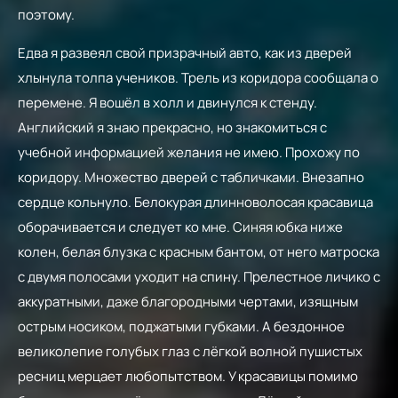
поэтому.
Едва я развеял свой призрачный авто, как из дверей
хлынула толпа учеников. Трель из коридора сообщала о
перемене. Я вошёл в холл и двинулся к стенду.
Английский я знаю прекрасно, но знакомиться с
учебной информацией желания не имею. Прохожу по
коридору. Множество дверей с табличками. Внезапно
сердце кольнуло. Белокурая длинноволосая красавица
оборачивается и следует ко мне. Синяя юбка ниже
колен, белая блузка с красным бантом, от него матроска
с двумя полосами уходит на спину. Прелестное личико с
аккуратными, даже благородными чертами, изящным
острым носиком, поджатыми губками. А бездонное
великолепие голубых глаз с лёгкой волной пушистых
ресниц мерцает любопытством. У красавицы помимо