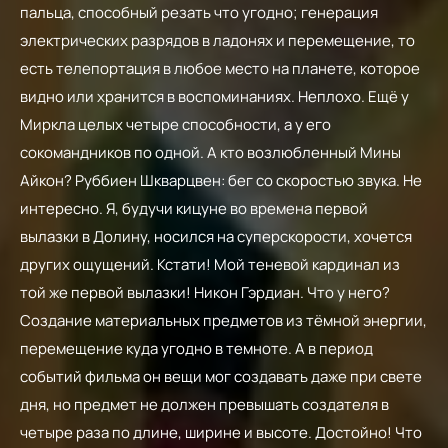
пальца, способный резать что угодно; генерация
электрических разрядов в ладонях и перемещение, то
есть телепортация в любое место на планете, которое
видно или хранится в воспоминаниях. Неплохо. Ещё у
Миркла целых четыре способности, а у его
сокомандников по одной. А кто возлюбленный Мины
Айкон? Руббиен Шкварцвен: бег со скоростью звука. Не
интересно. Я, будучи кицуне во времена первой
вылазки в Долину, носился на суперскорости, хочется
других ощущений. Кстати! Мой теневой кардинал из
той же первой вылазки! Никон Гэрдиан. Что у него?
Создание материальных предметов из тёмной энергии,
перемещение куда угодно в темноте. А в период
событий фильма он вещи мог создавать даже при свете
дня, но предмет не должен превышать создателя в
четыре раза по длине, ширине и высоте. Достойно! Что