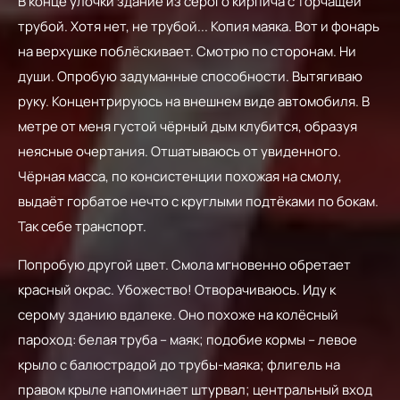
В конце улочки здание из серого кирпича с торчащей
трубой. Хотя нет, не трубой... Копия маяка. Вот и фонарь
на верхушке поблёскивает. Смотрю по сторонам. Ни
души. Опробую задуманные способности. Вытягиваю
руку. Концентрируюсь на внешнем виде автомобиля. В
метре от меня густой чёрный дым клубится, образуя
неясные очертания. Отшатываюсь от увиденного.
Чёрная масса, по консистенции похожая на смолу,
выдаёт горбатое нечто с круглыми подтёками по бокам.
Так себе транспорт.
Попробую другой цвет. Смола мгновенно обретает
красный окрас. Убожество! Отворачиваюсь. Иду к
серому зданию вдалеке. Оно похоже на колёсный
пароход: белая труба – маяк; подобие кормы – левое
крыло с балюстрадой до трубы-маяка; флигель на
правом крыле напоминает штурвал; центральный вход