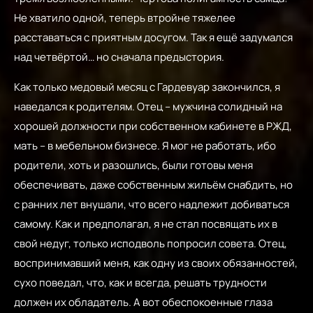
Не хватило одной, теперь втройне тяжелее
расставаться с приятным досугом. Так я ещё задумался
над четвёртой… но сначала предыстория.
Как только медовый месяц с Гардевуар закончился, я
наведался к родителям. Отец – мужчина солидный на
хорошей должности при собственном кабинете в РЖД,
мать – в мебельном бизнесе. Я мог не работать, ибо
родители, хоть и разошлись, были готовы меня
обеспечивать, даже собственным жильём снабдить, но
с ранних лет внушали, что всего надлежит добиваться
самому. Как и предполагал, я не стал посвящать их в
свой недуг, только исподволь попросил совета. Отец,
воспринимавший меня, как одну из своих обязанностей,
сухо поведал, что, как и всегда, решать трудности
должен их обладатель. А вот обеспокоенные глаза