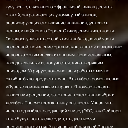
кучу всего, связанного с франшизой, выдал десяток
статей, затрагивающих упомянутый эпизод,
анализирующих его влияние на киноиндустрию в
целом, и на Эпопею Героев Отчуждения в частности.
Осталось увязать все события в наблюдаемой части
вселенной, появление организмов, а потом и эволюцию
человека с этим восхитительным, феноменальным,
парадоксальным и, получается, животворящим
эпизодом. Утрирую, конечно, но и работы с мая по
октябрь было предостаточно. В октябре громогласные
«Лунные воины» вышли в прокат. Я поучаствовал в
написании рецензии, заготовил текстов на ноябрь и
декабрь. Просмотрел картину раз шесть. Узнал, что
через год выйдет следующий эпизод ЭГО, там Сейлоры
тоже будут, потом ещё один, а в две тысячи
восемнадцатом грядёт финальный для всей Эпопеи.