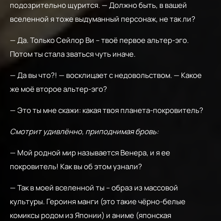
подозрительно щурится. — Должно быть, в вашей
вселенной я тоже выдуманный персонаж, не так ли?
— Да. Только Сейлор Ви – твоё первое альтер-эго.
Потом ты стала зваться чуть иначе.
— Да вы что?! — восклицает с недовольством. — Какое
же моё второе альтер-эго?
— Это ты мне скажи: какая твоя планета-покровитель?
Смотрит удивлённо, приподнимая бровь:
— Мой родной мир называется Венера, и я ее
покровитель! Как вы об этом узнали?
— Так в моей вселенной ты – образ из массовой
культуры. Героиня манги (это такие чёрно-белые
комиксы родом из Японии) и аниме (японская