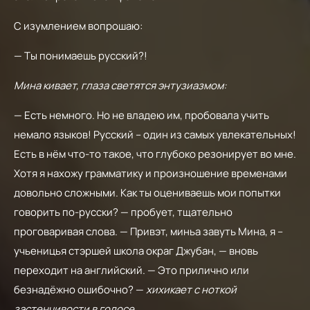
С изумлением вопрошаю:
— Ты понимаешь русский?!
Мина кивает, глаза светятся энтузиазмом:
— Есть немного. Но не владею им, пробовала учить
немало языков! Русский – один из самых увлекательных!
Есть в нём что-то такое, что глубоко резонирует во мне.
Хотя я нахожу грамматику и произношение временами
довольно сложными. Как ты оцениваешь мои попытки
говорить по-русски? — пробует, тщательно
проговаривая слова. — Привэт, миньа завуть Мина, я –
учьеницья стэршей школа окраг Джубан, — вновь
переходит на английский. — Это прилично или
безнадёжно ошибочно? —
хихикает с ноткой
застенчивости в голосе.