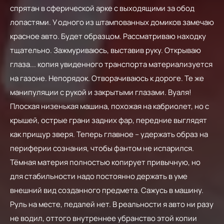
спрятан в сферической арке с выходящими за обод
лопастями. У одного из штампованных домиков замечаю
красное авто. Будет образцом. Рассматриваю находку
тщательно. Зажмуриваюсь, выставив руку. Открываю
глаза... копия увиденного транспорта материализуется
на газоне. Непорядок. Отворачиваюсь к дороге. Те же
манипуляции с рукой и закрытыми глазами. Вуаля!
Плоская низенькая машина, похожая на кабриолет, но с
крышей, острые грани задних фар, передние выглядят
как прищур зверя. Теперь главное – удержать образ на
периферии сознания, чтобы фантом не испарился.
Тёмная материя полностью копирует привычную, но
для стабильности надо постоянно держать в уме
внешний вид созданного предмета. Сажусь в машину.
Руль на месте, педалей нет. В реальности я авто ни разу
не водил, оттого внутреннее убранство этой копии