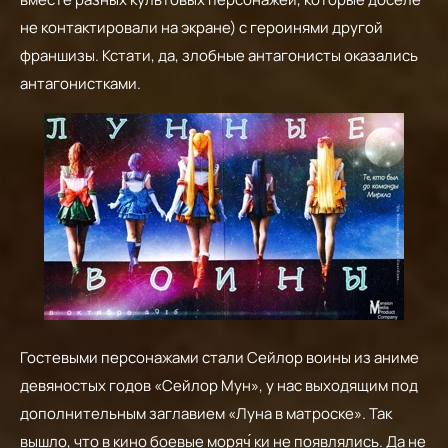
не контактировали на экране) с героинями другой
франшизы. Кстати, да, злобные антагонисты оказались
антагонистками.
Гостевыми персонажами стали Сейлор воины из аниме
девяностых годов «Сейлор Мун», у нас выходящим под
дополнительным заглавием «Луна в матроске». Так
вышло, что в кино боевые моряч́ ки не появлялись. Да не