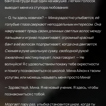
банта на груди ещё один на макушке. Лёгкий голосок
выводит меня из ступора любования:
— О, ты здесь новичок? —
Мина радостно улыбается, её
голубые глаза сверкают неподдельным интересом. Она
накручивает прядь своих длинных светлых волос между
пальцами и игриво подмигивает, огромный красный
бант в её волосах подпрыгивает, когда она двигается.
Сжимая в руке школьную сумку, свободной рукой
оживлённо жестикулирует, пока говорит.
— Не
волнуйся! Я с удовольствием покажу тебе окрестности
и помогу познакомиться со школой. Мина Айкон к твоим
услугам, или можешь называть меня просто Мина!
— Здравствуй, Мина. Я не новый ученик. Я здесь, чтобы
познакомиться с тобой.
Моргает пару раз, улыбка становится шире, когда ты