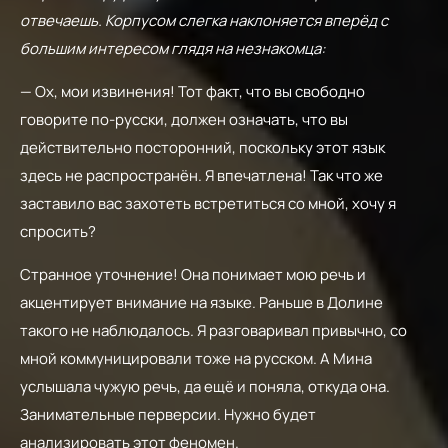
отвечаешь. Корпусом слегка наклоняется вперёд с
большим интересом глядя на незнакомца:
— Ох, мои извинения! Тот факт, что вы свободно
говорите по-русски, должен означать, что вы
действительно посторонний, поскольку этот язык
здесь не распространён. Я впечатлена! Так что же
заставило вас захотеть встретиться со мной, хочу я
спросить?
Странное уточнение! Она понимает мою речь и
акцентирует внимание на языке. Раньше в Долине
такого не наблюдалось. Я разговаривал привычно, со
мной коммуницировали тоже на русском. А Мина
услышала чужую речь, да ещё и поняла, откуда она.
Занимательные перверсии. Нужно будет
анализировать этот феномен.