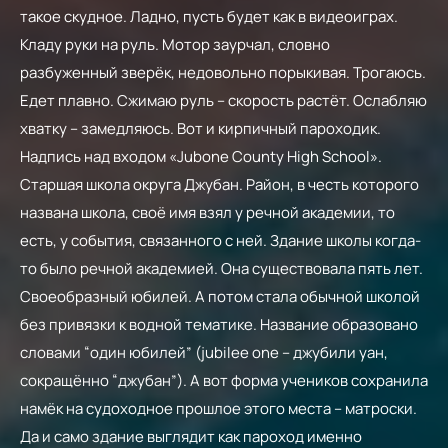
такое скудное. Ладно, пусть будет как в видеоиграх.
Кладу руки на руль. Мотор заурчал, словно
разбуженный зверёк, недовольно порыкивая. Трогаюсь.
Едет плавно. Сжимаю руль – скорость растёт. Ослабляю
хватку – замедляюсь. Вот и кирпичный пароходик.
Надпись над входом «Jubone County High School».
Старшая школа округа Джубан. Район, в честь которого
названа школа, своё имя взял у речной академии, то
есть, у события, связанного с ней. Здание школы когда-
то было речной академией. Она существовала пять лет.
Своеобразный юбилей. А потом стала обычной школой
без привязки к водной тематике. Название образовано
словами “один юбилей” (jubilee one – джубили уан,
сокращённо “джубан”). А вот форма учеников сохранила
намёк на судоходное прошлое этого места – матроски.
Да и само здание выглядит как пароход именно