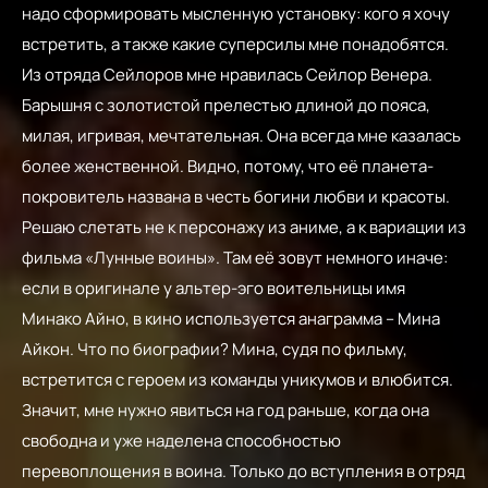
надо сформировать мысленную установку: кого я хочу
встретить, а также какие суперсилы мне понадобятся.
Из отряда Сейлоров мне нравилась Сейлор Венера.
Барышня с золотистой прелестью длиной до пояса,
милая, игривая, мечтательная. Она всегда мне казалась
более женственной. Видно, потому, что её планета-
покровитель названа в честь богини любви и красоты.
Решаю слетать не к персонажу из аниме, а к вариации из
фильма «Лунные воины». Там её зовут немного иначе:
если в оригинале у альтер-эго воительницы имя
Минако Айно, в кино используется анаграмма – Мина
Айкон. Что по биографии? Мина, судя по фильму,
встретится с героем из команды уникумов и влюбится.
Значит, мне нужно явиться на год раньше, когда она
свободна и уже наделена способностью
перевоплощения в воина. Только до вступления в отряд