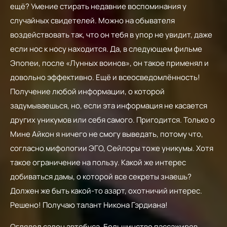
ещё? Умение стирать недавние воспоминания у
случайных свидетелей. Можно на обывателя
воздействовать так, что он тебя в упор не увидит, даже
если нос к носу находится. Да, в следующем фильме
Эпопеи, после «Лунных воинов», он такое применял и
довольно эффективно. Ещё и всеосведомлённость!
Получение любой информации, о которой
задумываешься, но, если эта информация не касается
других уникумов или себя самого. Пригодится. Только о
Мине Айкон я ничего не смогу выведать, потому что,
согласно мифологии ЭГО, Сейлоры тоже уникумы. Хотя
такое ограничение на пользу. Какой же интерес
добиваться дамы, о которой все секреты знаешь?
Должен же быть какой-то азарт, охотничий интерес.
Решено! Получаю талант Никона Гэрдиана!
Оглядел салон автобуса. Большинство пассажиров