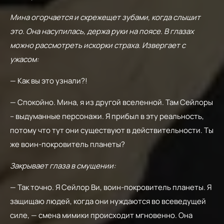
Мина огорчается и скрежещет зубами, когда слышит
это. Она насупилась, держа руки на поясе. В глазах
можно рассмотреть искорки страха. Извергает с
ужасом:
— Как вы это узнали?!
— Спокойно. Мина, я из другой вселенной. Там Сейлоры
– выдуманные персонажи. Я прибыл в эту реальность,
потому что тут они существуют в действительности. Ты
же воин-покровитель планеты?
Закрывает глаза в смущении:
— Так точно. Я Сейлор Ви, воин-покровитель планеты. Я
защищаю людей, когда они нуждаются во всеведущей
силе, — смена мимики происходит мгновенно. Она