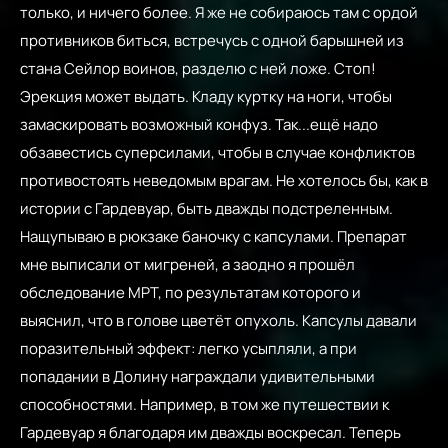
только, и ничего более. Я же не собираюсь там с ордой
противников биться, встречусь с одной барышней из
стана Сейлор воинов, разделю с ней ложе. Стоп!
Эрекция может выдать. Кладу куртку на ноги, чтобы
замаскировать возможный конфуз. Так...ещё надо
обзавестись суперсилами, чтобы в случае конфликтов
противостоять неведомым врагам. Не хотелось бы, как в
истории с Гардевуар, быть дважды подстреленным.
Нащупываю в рюкзаке баночку с капсулами. Препарат
мне выписали от мигреней, а заодно я прошёл
обследование МРТ, по результатам которого и
выяснил, что в голове цветёт опухоль. Капсулы давали
поразительный эффект: легко усыпляли, а при
попадании в Долину награждали удивительными
способностями. Например, в том же путешествии к
Гардевуар я благодаря им дважды воскресал. Теперь